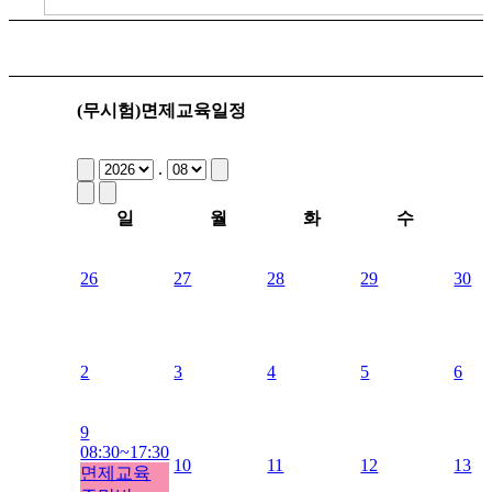
(무시험)면제교육일정
.
일
월
화
수
26
27
28
29
30
2
3
4
5
6
9
08:30~17:30
10
11
12
13
면제교육