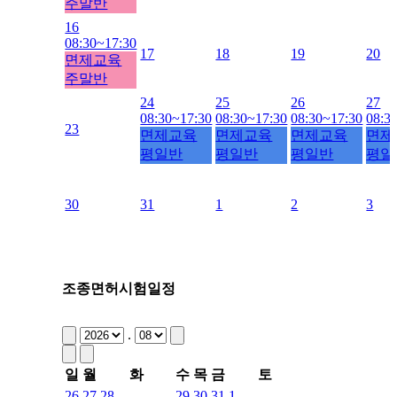
주말반
16
08:30~17:30
17
18
19
20
면제교육
주말반
24
25
26
27
08:30~17:30
08:30~17:30
08:30~17:30
08:3
23
면제교육
면제교육
면제교육
면제
평일반
평일반
평일반
평일
30
31
1
2
3
조종면허시험일정
.
일
월
화
수
목
금
토
26
27
28
29
30
31
1