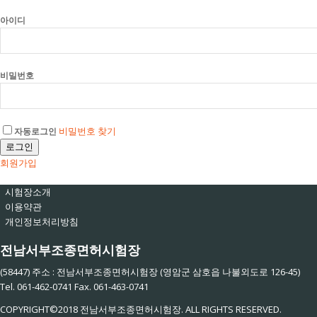
아이디
비밀번호
비밀번호 찾기
자동로그인
로그인
회원가입
시험장소개
이용약관
개인정보처리방침
전남서부조종면허시험장
(58447) 주소 : 전남서부조종면허시험장 (영암군 삼호읍 나불외도로 126-45)
Tel. 061-462-0741 Fax. 061-463-0741
COPYRIGHT©2018 전남서부조종면허시험장. ALL RIGHTS RESERVED.