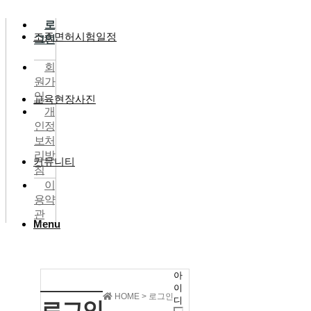
로
조종면허시험일정
그인
회
원가
입
교육현장사진
개
인정
보처
리방
커뮤니티
침
이
용약
관
Menu
아
이
HOME > 로그인
디
로그인